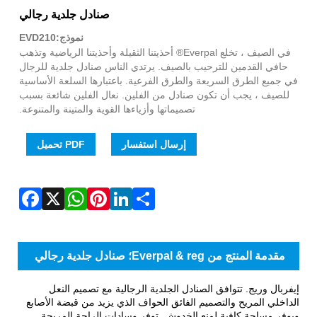
WhatsApp
Facebook
Pinterest
LinkedIn
Share
X
صنادل جلدية رجالي
نموذج:EVD210
في الصيف ، تخلع Everpal® أحذيتنا الثقيلة وأحذيتنا الرياضية وتذهب
حافي القدمين للترحيب بالصيف. يرتدي الناس صنادل جلدية للرجال
في جميع الطرق السريعة والطرق الفرعية. باعتبارها السلعة الأساسية
للصيف ، يجب أن تكون صنادل من الفلين. نعال الفلين شائعة بسبب
تصميماتها وأزياءها القوية والمتينة والمتنوعة.
إرسال استفسار
PDF تحميل
مقدمة المنتج من Everpal & reg؛ صنادل جلدية رجالي
إيفربال وريج. تتوافق الصنادل الجلدية الرجالية مع تصميم النعل
الداخلي المريح والتصميم الفائق الحواف الذي يزيد من قبضة الأصابع
ويوفر مساحة كافية لمنع الخدوش. توفر وسادات الراحة المريحة