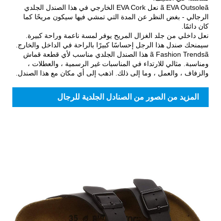
ã EVA Outsoleã نعل EVA Cork الخارجي في هذا الصندل الجلدي
الرجالي - بغض النظر عن المدة التي تمشي فيها سيكون مريحًا كما
كان دائمًا.
نعل داخلي من جلد الغزال المريح يوفر لمسة ناعمة وراحة كبيرة.
سيمنحك صندل هذا الرجل إحساسًا كبيرًا بالراحة في الداخل والخارج.
ã Fashion Trendsã هذا الصندل الجلدي مناسب لأي قطعة قماش
ومناسبة. مثالي للارتداء في المناسبات غير الرسمية ، والعطلات ،
والزفاف ، والعمل ، وما إلى ذلك. اذهب إلى أي مكان مع هذا الصندل.
المزيد من الصور من الصنادل الجلدية للرجال