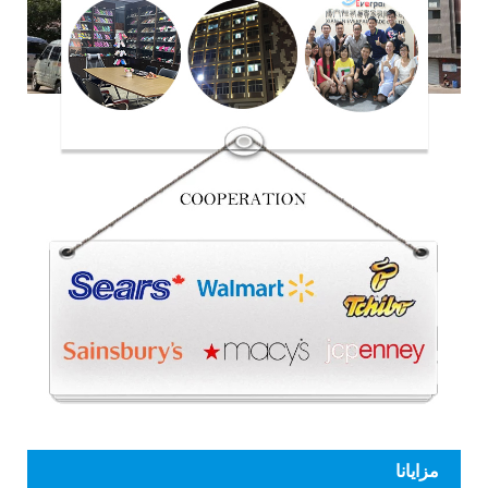
مزايانا