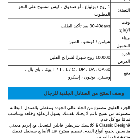
1 زوج / بوليباغ ، أو صندوق ، كيس منسوج على النحو
التعبئة:
المطلوب
وقت
30-40days بعد تأكيد الطلب
الإنتاج:
ميناء
شيامن / فوتشو ، الصين
التحميل:
قدرة
100000 زوج شهريًا لشرائح الفلين
العرض:
T / T ، L / C ، DP ، DA ، OA 60 يومًا ، باي بال ،
دفع
ويسترن يونيون ، إسكرو
وصف المنتج من الصنادل الجلدية للرجال
الجزء العلوي مصنوع من الجلد عالي الجودة ومغطى بالصندل. البطانة
مصنوعة من نسيج ناعم لا يحتك بقدمك. يسهل ارتداؤه وخلعه ويتناسب
تمامًا مع كل قدم.
ã Classic Designã كلاسيك شريطين قابلين للتعديل مع إبزيم معدني
مناسبين لجميع أنواع القدم. تصميم مفتوح عند الأصابع سيجعل قدمك
منتعشة في الصيف.