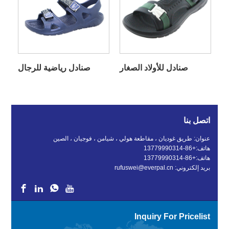
صنادل للأولاد الصغار
صنادل رياضية للرجال
اتصل بنا
عنوان: طريق غوديان ، مقاطعة هولي ، شيامن ، فوجيان ، الصين
هاتف:
+86-13779990314
هاتف:
+86-13779990314
بريد إلكتروني:
rufuswei@everpal.cn
Inquiry For Pricelist