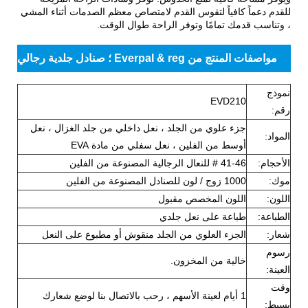
للقدم دعماً كافياً لتقوس القدم لامتصاص معظم الصدمات أثناء المشي
، وتناسب قدمك تمامًا وتوفر الراحة طوال الوقت.
مواصفات المنتج من Everpal & reg ؛ صنادل جلدية رجالي
نموذج
EVD210
رقم:
جزء علوي من الجلد ، نعل داخلي من جلد الغزال ، نعل
المواد:
أوسط من الفلين ، نعل سفلي من مادة EVA
الأحجام:
41-46 # للنعال الرجالية المصنوعة من الفلين
موك:
1000 زوج / لون للصنادل المصنوعة من الفلين
اللون:
اللون المخصص مقبول
الطباعة:
طباعة على نعل جلدي
شعار:
الجزء العلوي من الجلد منقوش أو مطبوع على النعل
رسوم
خالية من المخزون.
العينة:
وقت
1 أيام لعينة الأسهم ، رحب بالاتصال بنا لوضع شعارك
بسيط: