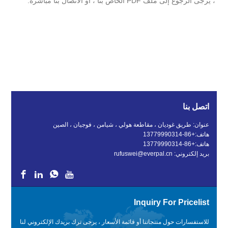
، يرجى الرجوع إلى ملف PDF الخاص بنا ، أو الاتصال بنا مباشرة.
اتصل بنا
عنوان: طريق غوديان ، مقاطعة هولي ، شيامن ، فوجيان ، الصين
هاتف:
+86-13779990314
هاتف:
+86-13779990314
بريد إلكتروني:
rufuswei@everpal.cn
Inquiry For Pricelist
للاستفسارات حول منتجاتنا أو قائمة الأسعار ، يرجى ترك بريدك الإلكتروني لنا