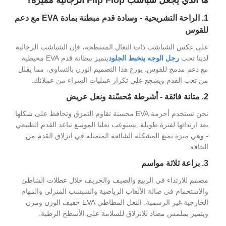
1. الراحة التشريحية - وسادة قدم مبطنة بمادة EVA مع دعم
للقوس
على عكس الشباشب ذات النعال المسطحة، فإن الشباشب الرجالية
لدينا تحب
رجل الوجه يتخبط الجلود
يتميز ببطانة قدم EVA محيطية
مع دعم مدمج للقوس. يوزع هذا التصميم الوزن بالتساوي، مما يقلل
من تعب القدم ويشجع على تكرار عمليات الشراء من عملائك.
2. متانة فائقة - أشرطة مُحسّنة ونعل عريض
نحن نستخدم أحزمة EVA محسنة تقاوم التمزق وتحافظ على شكلها
بعد ارتدائها لفترة طويلة. يستوعب نعلنا الموسع تباعد القدم الطبيعي
- وهي ميزة تمنع المشكلة الشائعة المتمثلة في انزلاق القدم من
الحافة.
3. براعة ثلاثة مواسم
مصمم للارتداء في الربيع والصيف والخريف خلال عطلات الشاطئ
والاستحمام في صالة الألعاب الرياضية والشبشب المنزلي والمهام
الخارجية غير الرسمية. النعل المطاطي EVA خفيف الوزن ومرن
ويتميز بملمس مضاد للانزلاق للسلامة على الأسطح الرطبة.