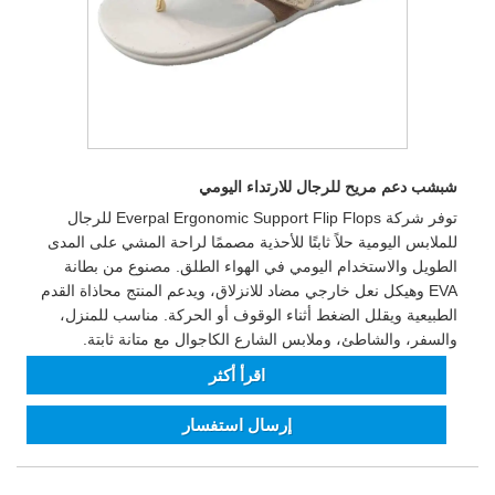
شبشب دعم مريح للرجال للارتداء اليومي
توفر شركة Everpal Ergonomic Support Flip Flops للرجال
للملابس اليومية حلاً ثابتًا للأحذية مصممًا لراحة المشي على المدى
الطويل والاستخدام اليومي في الهواء الطلق. مصنوع من بطانة
EVA وهيكل نعل خارجي مضاد للانزلاق، ويدعم المنتج محاذاة القدم
الطبيعية ويقلل الضغط أثناء الوقوف أو الحركة. مناسب للمنزل،
والسفر، والشاطئ، وملابس الشارع الكاجوال مع متانة ثابتة.
اقرأ أكثر
إرسال استفسار