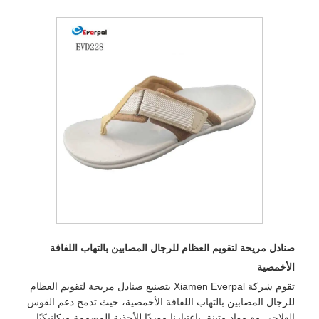
صنادل مريحة لتقويم العظام للرجال المصابين بالتهاب اللفافة
الأخمصية
تقوم شركة Xiamen Everpal بتصنيع صنادل مريحة لتقويم العظام
للرجال المصابين بالتهاب اللفافة الأخمصية، حيث تدمج دعم القوس
العلاجي مع مواد متينة. باعتبارنا موردًا للأحذية المصممة ميكانيكيًا