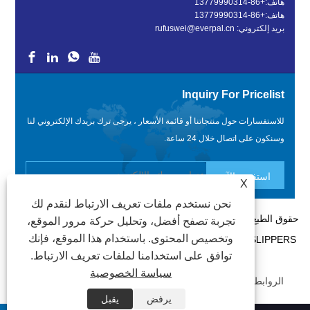
هاتف:
+86-13779990314
هاتف:
+86-13779990314
بريد إلكتروني:
rufuswei@everpal.cn
Inquiry For Pricelist
للاستفسارات حول منتجاتنا أو قائمة الأسعار ، يرجى ترك بريدك الإلكتروني لنا
وسنكون على اتصال خلال 24 ساعة.
X
نحن نستخدم ملفات تعريف الارتباط لنقدم لك
حقوق الطبع والنشر © 2022 XIAMEN EVERPAL TRADE CO. ، LTD -
تجربة تصفح أفضل، وتحليل حركة مرور الموقع،
وتخصيص المحتوى. باستخدام هذا الموقع، فإنك
FLIP FLOPS ، SANDALS SLIPPERS ، SLIDES SLIPPERS - جميع
توافق على استخدامنا لملفات تعريف الارتباط.
الحقوق محفوظة.
سياسة الخصوصية
الروابط
|
PRIVACY POLICY
|
XML
|
RSS
|
SITEMAP
يرفض
يقبل