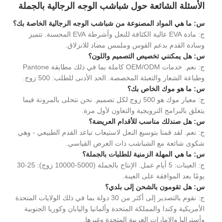
الأسئلة الشائعة حول شباشب الوجه الرجالية بالجملة
س: ما هي المواد المصنوعة من شباشب الوجه الرجالية الخاصة بك؟
ج: مادة EVA عالية الكثافة للنعل وأشرطة EVA المحسنة. تتميز
وسادة القدم بدعم القوس وملمس مضاد للانزلاق.
س: هل يمكنني تخصيص التصميم واللون؟
ج: نعم. خدمات OEM/ODM كاملة بما في ذلك مطابقة Pantone
وطباعة الشعار والتعبئة المخصصة. الحد الأدنى للطلب: 500 زوج.
س: ما هو موك الخاص بك؟
ج: معيار موك هو 500 زوج لكل تصميم. نحن نتحلى بالمرونة فيما
يتعلق بالبرامج الترويجية والتعاون لأول مرة.
س: هل صندلك مناسب للأقدام العريضة؟
ج: نعم. لقد قمنا بتوسيع النعل لاستيعاب تباعد القدم الطبيعي - وهي
شكوى شائعة مع الشباشب ذات العرض القياسي.
س: ما هي المهلة الزمنية للطلبات بالجملة؟
ج: العينات: 5 أيام عمل. الإنتاج بالجملة (5000-10000 زوج): 25-30
يومًا بعد الموافقة على العينة.
س: هل تقومون بالشحن إلى بلدي؟
ج: نقوم بالتصدير إلى أكثر من 30 دولة بما في ذلك الولايات المتحدة
الأمريكية وكندا والمملكة المتحدة وألمانيا واليابان وكوريا الجنوبية
وأستراليا والإمارات العربية المتحدة وغيرها.