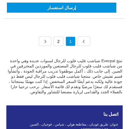
إرسال استفسار
2
1
تنتج Everpal شباشب فليب فلوب للرجال لسنوات عديدة وهي واحدة
من شباشب فليب فلوب للرجال المصنعين والموردين المحترفين في
الصين. إلى جانب ذلك ، أكمل موظفونا تدريب مراقبة الجودة ، وأنشأوا
قسم تفتيش خاص. منتجنا شباشب فليب فلوب للرجال ليس فقط ذو
جودة عالية ولكنه يدعم أيضًا السعر المنخفض. إذا كنت مهتمًا بمنتجاتنا ،
فسنقدم لك سعرًا مرضيًا ونقدم لك قائمة الأسعار. نرحب ترحيبا حارا
بالعملاء الجدد والقدامى لزيارة مصنعنا للتشاور والتفاوض.
اتصل بنا
عنوان: طريق غوديان ، مقاطعة هولي ، شيامن ، فوجيان ، الصين