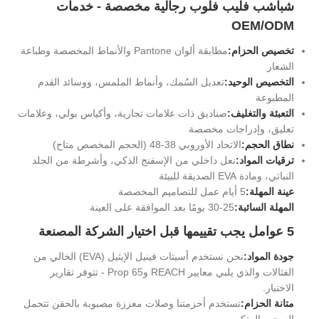
شباشب فليب فلوب رجالية مخصصة - خدمات
OEM/ODM
تخصيص الحزام:
مطابقة ألوان Pantone والأنماط المخصصة وطباعة
الشعار
التخصيص الوحيد:
تعديل السُمك، وأنماط الملمس، ووسائد القدم
المطبوعة
التعبئة والتغليف:
صناديق ذات علامات تجارية، وأكياس بولي، وعلامات
تعليق، وإدراجات مخصصة
نطاق الحجم:
الاتحاد الأوروبي 38-48 (الحجم المخصص متاح)
ترقيات المواد:
نعل داخلي من الإسفنج الذكي، وأشرطة من الجلد
النباتي، ومادة EVA الصديقة للبيئة
عينة المهلة:
5 أيام عمل للتصاميم المخصصة
المهلة السائبة:
25-30 يومًا بعد الموافقة على العينة
5 عوامل يجب تقييمها قبل اختيار الشركة المصنعة
جودة المواد:
نحن نستخدم أسيتات فينيل الإيثيل (EVA) الخالي من
الفثالات والذي يلبي معايير REACH وProp 65 - تتوفر تقارير
الاختبار.
متانة الحزام:
تستخدم أحزمتنا وصلات معززة مصبوبة بالحقن تتحمل
السحب المتكرر.