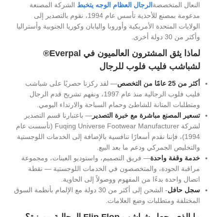
النعال المتخصصة
الرجال العظام الوجه يتخبط
الشركة المصنعة
مدعومة بمصنع للأحذية تأسس عام 1994، نقوم بالتصدير إلى
الولايات المتحدة الأمريكية وأوروبا واليابان وكوريا الجنوبية وأستراليا
وأكثر من 30 دولة أخرى.
لماذا يثق المشترون العالميون في Everpal®
لشباشب فليب فلوب للرجال
أكثر من 25 عامًا من التخصص
— لقد ركزنا حصريًا على شباشب
فليب فلوب الرجالية منذ عام 1997، ونفهم تشريح قدم الرجال
ومتطلبات المتانة للشاطئ وحمام السباحة والارتداء اليومي.
تسعير المصنع مباشرة مع خبرة التصدير
— باعتبارنا قسم التصدير
لشركة Fuqing Universe Footwear Manufacturer (تأسست عام
1994)، فإننا نقدم أسعارًا تنافسية بالإضافة إلى الخدمات اللوجستية
والتخليص الجمركي ودعم ما بعد البيع.
خدمة وقفة واحدة
— فريق التصميم، واستوديو العينات، ومجموعة
مراقبة الجودة، والمتخصصون في الخدمات اللوجستية — نقطة
اتصال واحدة بدءًا من المفهوم ووصولاً إلى الحاوية.
سجل حافل
- الشحن إلى أكثر من 30 دولة مع الإلمام بأنظمة السوق
المختلفة ومتطلبات وضع العلامات.
ما الذي يجعل شباشب Flip Flop الرجالية مميزة؟