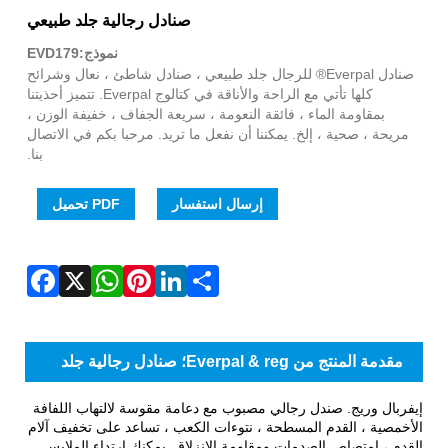
WhatsApp
Facebook
Pinterest
LinkedIn
Share
X
صنادل رجالية جلد طبيعي
نموذج:EVD179
صنادل Everpal® للرجال جلد طبيعي ، صنادل شاطئ ، نعال وشرائح
كلها تأتي مع الراحة والأناقة في كتالوج Everpal. تتميز أحذيتنا
بمقاومة الماء ، فائقة النعومة ، سريعة الجفاف ، خفيفة الوزن ،
مريحة ، صحية ، إلخ. يمكننا أن نفعل ما تريد. مرحبا بكم في الاتصال
بنا.
إرسال استفسار
PDF تحميل
مقدمة المنتج من Everpal & reg؛ صنادل رجالية جلد
طبيعي
إيفربال وريج. صندل رجالي مصبوب مع دعامة مقوسة لالتهاب اللفافة
الأخمصية ، القدم المسطحة ، نتوءات الكعب ، تساعد على تخفيف آلام
القدم ، امتصاص الصدمات ومقاومة الانزلاق. يمكنك ارتداء الملابس