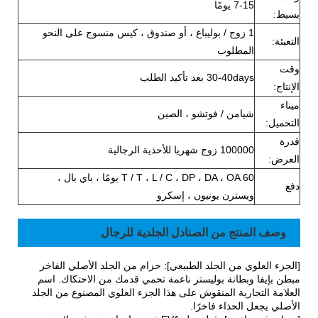
7-15 يومًا
بسيط:
1 زوج / بوليباغ ، أو صندوق ، كيس منسوج على النحو
التعبئة:
المطلوب
وقت
30-40days بعد تأكيد الطلب
الإنتاج:
ميناء
شيامن / فوتشو ، الصين
التحميل:
قدرة
100000 زوج شهريا للأحذية الرجالية
العرض:
T / T ، L / C ، DP ، DA ، OA 60 يومًا ، باي بال ،
دفع
ويسترن يونيون ، إسكرو
وصف المنتج من الصنادل الجلدية للرجال
[الجزء العلوي من الجلد الطبيعي]: حزام من الجلد الأصلي الفاخر
مبطن بإيفا وبطانة بوليستر ناعمة تحمي قدمك من الاحتكاك. اسم
العلامة التجارية المنقوش على هذا الجزء العلوي المصنوع من الجلد
الأصلي يجعل الحذاء فاخرًا.