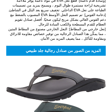
[وسادة قدم ناعمة]: قطع نعل EVA في مواد ناعمة يوفر ملاءمة
تشريحية لراحة مستمرة طوال اليوم ، ويسمح بمزيد من تصميمات
الطباعة على نعل EVA الداخلي. تجفيف سريع بعد البلل في الشاطئ.
[دعامة القوس]: تم تصميم النعل الأوسط EVA المصبوب بالضغط مع
دعم القوس العالي بشكل مريح ليكون صحيًا. أفضل صنادل تقويم
العظام للقدم المسطحة والكعب السادة للرجال.
[نعل خارجي من المطاط]: النعل الخارجي مصنوع من المطاط المتين
، مما يمكّن هذا الصنادل الرجالية من توفير خصائص مقاومة للانزلاق
ومقاومة للتآكل ، مما يضيف المزيد من الأمان.
المزيد من الصور من صنادل رجالية جلد طبيعي