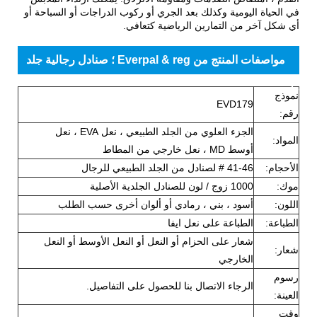
في الحياة اليومية وكذلك بعد الجري أو ركوب الدراجات أو السباحة أو
أي شكل آخر من التمارين الرياضية كتعافي.
مواصفات المنتج من Everpal & reg ؛ صنادل رجالية جلد
طبيعي
نموذج
EVD179
رقم:
الجزء العلوي من الجلد الطبيعي ، نعل EVA ، نعل
المواد:
أوسط MD ، نعل خارجي من المطاط
الأحجام:
41-46 # لصنادل من الجلد الطبيعي للرجال
موك:
1000 زوج / لون للصنادل الجلدية الأصلية
اللون:
أسود ، بني ، رمادي أو ألوان أخرى حسب الطلب
الطباعة:
الطباعة على نعل ايفا
شعار على الحزام أو النعل أو النعل الأوسط أو النعل
شعار:
الخارجي
رسوم
الرجاء الاتصال بنا للحصول على التفاصيل.
العينة:
وقت