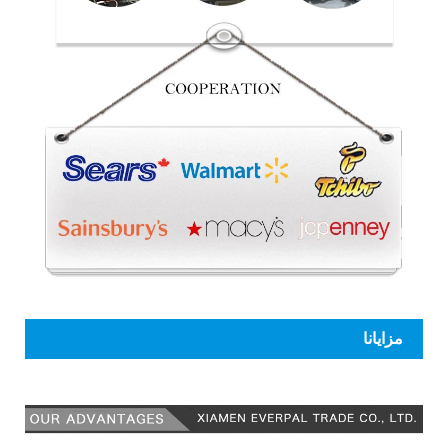
مزايانا