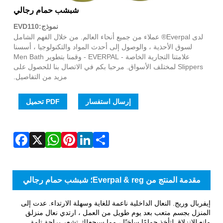
WhatsApp
Facebook
Pinterest
LinkedIn
Share
X
شبشب حمام رجالي
نموذج:EVD110
لدى Everpal® عملاء من جميع أنحاء العالم. من خلال الفهم الشامل
لسوق الأحذية ، والوصول إلى أحدث المواد والتكنولوجيا ، أسسنا
علامتنا التجارية الخاصة - EVERPAL - وقمنا بتطوير Men Bath
Slippers لمختلف الأسواق. مرحبا بكم في الاتصال بنا للحصول على
مزيد من التفاصيل.
إرسال استفسار
PDF تحميل
مقدمة المنتج من Everpal & reg؛ شبشب حمام رجالي
إيفربال وريج. النعال الداخلية ناعمة للغاية وسهلة الارتداء. عدت إلى
المنزل بجسم متعب بعد يوم طويل من العمل ، ارتدي نعال منزلق
مانع للانزلاق لتأخذ حمامًا ساخنًا ، مما سيجعلك تشعر براحة تامة.