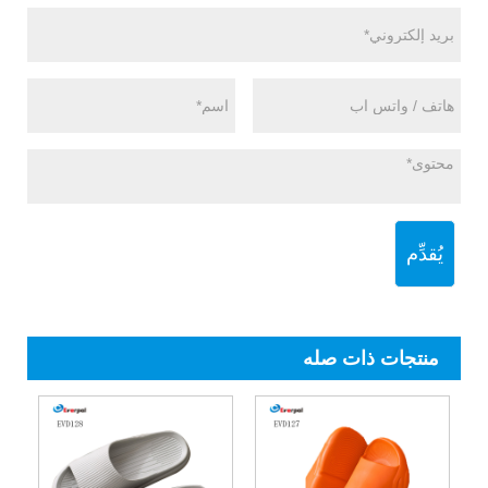
يُقدِّم
منتجات ذات صله