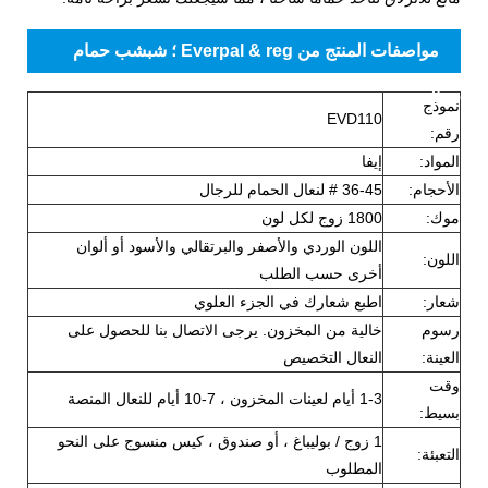
مواصفات المنتج من Everpal & reg ؛ شبشب حمام
رجالي
نموذج
EVD110
رقم:
المواد:
إيفا
الأحجام:
36-45 # لنعال الحمام للرجال
موك:
1800 زوج لكل لون
اللون الوردي والأصفر والبرتقالي والأسود أو ألوان
اللون:
أخرى حسب الطلب
شعار:
اطبع شعارك في الجزء العلوي
رسوم
خالية من المخزون. يرجى الاتصال بنا للحصول على
العينة:
النعال التخصيص
وقت
1-3 أيام لعينات المخزون ، 7-10 أيام للنعال المنصة
بسيط:
1 زوج / بوليباغ ، أو صندوق ، كيس منسوج على النحو
التعبئة:
المطلوب