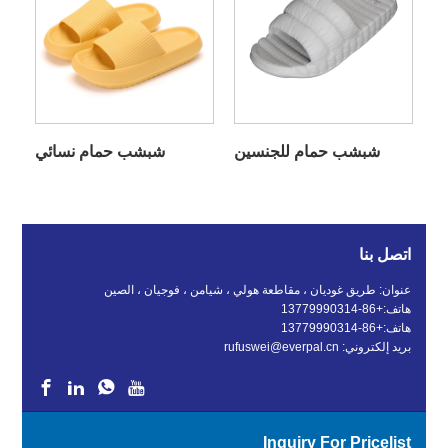
شبشب حمام للجنسين
شبشب حمام نسائي
اتصل بنا
عنوان: طريق غوديان ، مقاطعة هولي ، شيامن ، فوجيان ، الصين
هاتف:
+86-13779990314
هاتف:
+86-13779990314
بريد إلكتروني:
rufuswei@everpal.cn
Inquiry For Pricelist