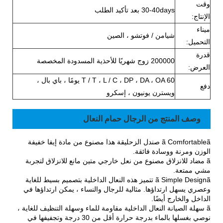
وقت
30-40days بعد تأكيد الطلب
الإنتاج:
ميناء
شيامن / فوتشو ، الصين
التحميل:
قدرة
200000 زوج شهريًا للأحذية المسدودة المخصصة
العرض:
T / T ، L / C ، DP ، DA ، OA 60 يومًا ، باي بال ،
دفع
ويسترن يونيون ، إسكرو
وصف المنتج من الرجال حمام النعال
ã Comfortableã صندل الزحليقة هذا مصنوع من مادة إيفا خفيفة
الوزن ومرنة ووسادة فائقة.
ã مضاد للانزلاق مصنوع من نعل خارجي متين مانع للانزلاق لتجربة
مشي ممتعة.
ã Simple Designã تتميز هذه النعال الداخلية بتصميم بسيط للغاية
وعصري يسهل ارتداؤها. مثالية للرجال والنساء ، يمكن ارتداؤها في
الداخل والخارج أيضًا.
ã سهلة الصيانة النعال الداخلية مقاومة للماء وسهلة التنظيف للغاية ،
نوصي بغسلها بالماء بدرجة حرارة أقل من 30 درجة وتجفيفها في