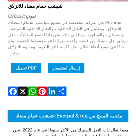
WhatsApp
Facebook
Pinterest
LinkedIn
Share
X
شبشب حمام مضاد للانزلاق
نموذج:EVD127
Everpal® هي شركة متخصصة في تصنيع شباشب الحمام المضادة
للانزلاق ، وتتعامل في النعال الداخلية ، والنعال الداخلية المنزلقة ،
والصنادل ، والقباقيب ، وما إلى ذلك. نحن دائمًا نصنع المفاجآت. نعل
منزلق نعل سميك من قطعة واحدة من إيفا هو مجموعتنا الجديدة. يباع
جيدًا في جميع أنحاء العالم نظرًا لكونه فائق النعومة ومقاوم للانزلاق
ومتين.
إرسال استفسار
PDF تحميل
مقدمة المنتج من Everpal & reg؛ شبشب حمام مضاد
للانزلاق
هذه النعال ذات النعل السميك هي الأكثر شيوعًا في عام 2022. نحن
نستخدم مواد إيفا فائقة النعومة لجعل العملاء يشعرون وكأنهم