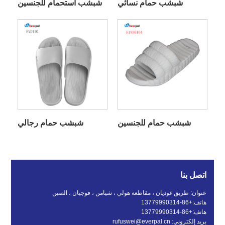
شبشب حمام نسائي
شبشب استحمام للجنسين
شبشب حمام للجنسين
شبشب حمام رجالي
اتصل بنا
عنوان: طريق غوديان ، مقاطعة هولي ، شيامن ، فوجيان ، الصين
هاتف:
+86-13779990314
هاتف:
+86-13779990314
بريد إلكتروني:
rufuswei@everpal.cn