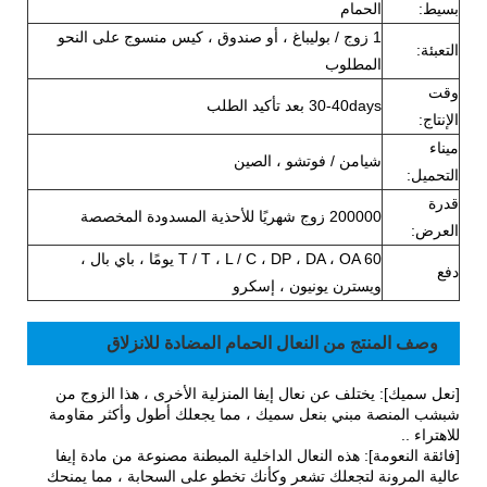
بسيط:
الحمام
1 زوج / بوليباغ ، أو صندوق ، كيس منسوج على النحو
التعبئة:
المطلوب
وقت
30-40days بعد تأكيد الطلب
الإنتاج:
ميناء
شيامن / فوتشو ، الصين
التحميل:
قدرة
200000 زوج شهريًا للأحذية المسدودة المخصصة
العرض:
T / T ، L / C ، DP ، DA ، OA 60 يومًا ، باي بال ،
دفع
ويسترن يونيون ، إسكرو
وصف المنتج من النعال الحمام المضادة للانزلاق
[نعل سميك]: يختلف عن نعال إيفا المنزلية الأخرى ، هذا الزوج من
شبشب المنصة مبني بنعل سميك ، مما يجعلك أطول وأكثر مقاومة
للاهتراء ..
[فائقة النعومة]: هذه النعال الداخلية المبطنة مصنوعة من مادة إيفا
عالية المرونة لتجعلك تشعر وكأنك تخطو على السحابة ، مما يمنحك