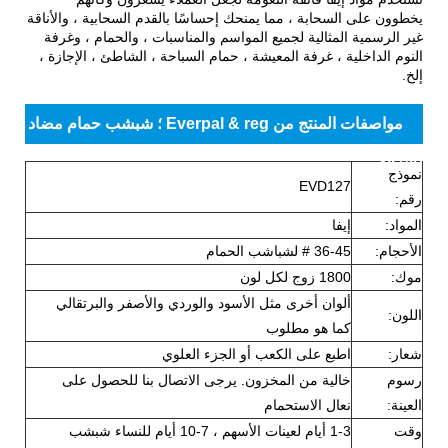
يخطوون على السحابة ، مما يمنحك إحساسًا بالقدم السحابية ، والأناقة
غير الرسمية المثالية لجميع المواسم والمناسبات ، والحمام ، وغرفة
النوم الداخلية ، غرفة المعيشة ، حمام السباحة ، الشاطئ ، الإجازة ،
إلخ.
مواصفات المنتج من Everpal & reg ؛ شبشب حمام مضاد
للانزلاق
نموذج
EVD127
رقم:
المواد:
إيفا
الأحجام:
36-45 # لشباشب الحمام
موك:
1800 زوج لكل لون
ألوان أخرى مثل الأسود والوردي والأصفر والبرتقالي
اللون:
كما هو مطلوب
شعار:
اطبع على الكعب أو الجزء العلوي
رسوم
خالية من المخزون. يرجى الاتصال بنا للحصول على
العينة:
نعال الاستحمام
وقت
1-3 أيام لعينات الأسهم ، 7-10 أيام للنساء شبشب