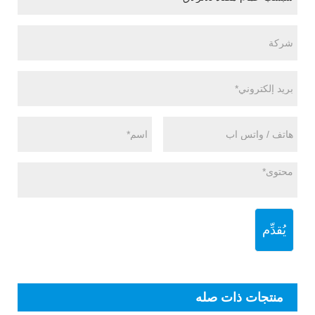
يُقدِّم
منتجات ذات صله