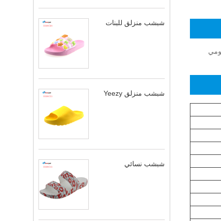
شبشب منزلق للبنات
يومي
شبشب منزلق Yeezy
شبشب نسائي