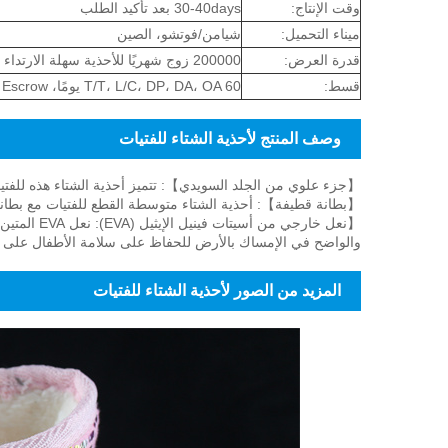
وقت الإنتاج:
30-40days بعد تأكيد الطلب
ميناء التحميل:
شيامن/فوتشو، الصين
قدرة العرض:
200000 زوج شهريًا للأحذية سهلة الارتداء
قسط:
T/T، L/C، DP، DA، OA 60 يومًا، Paypal، Western Union، Escrow
وصف المنتج لأحذية الشتاء للفتيات
【جزء علوي من الجلد السويدي】: تتميز أحذية الشتاء هذه للفتيا
【بطانة قطيفة】: أحذية الشتاء متوسطة القطع للفتيات مع بطانة 
【نعل خارجي
والواضح في الإمساك بالأرض للحفاظ على سلامة الأطفال على ال
المزيد من الصور لأحذية الشتاء للفتيات