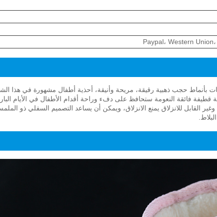
ت بأنماط حجب ذهبية رقيقة، مريحة وأنيقة، أحذية أطفال مشهورة في هذا الشت
قطيفة فائقة النعومة ستحافظ على دفء وراحة أقدام الأطفال في الأيام البارد
 من أسيتات فينيل الإيثيل (EVA): نعل EVA المتين وغير القابل للانزلاق يمنع الانزلاق، ويمكن أن يساعد التصميم السفلي ذو
بلاط.