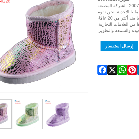
تأسست شركة Xiamen Everpal Trade Co., Ltd في عام 2007. الشركة المصنعة
ماط الأحذية. نحن نقوم
بالتوريد لسوق أوروبا والولايات المتحدة الأمريكية وأستراليا منذ أكثر من 20 عامًا،
Di وWalmart وRoxy وquiksilver وغيرها من العلامات التجارية.
ودة والسمعة والتطوير.
إرسال استفسار