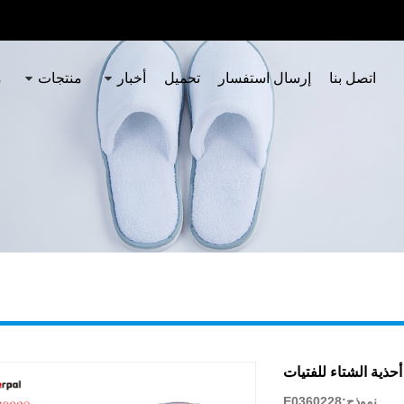
اتصل بنا
إرسال استفسار
تحميل
أخبار
منتجات
م
أحذية الشتاء للفتيات
نموذج:E0360228