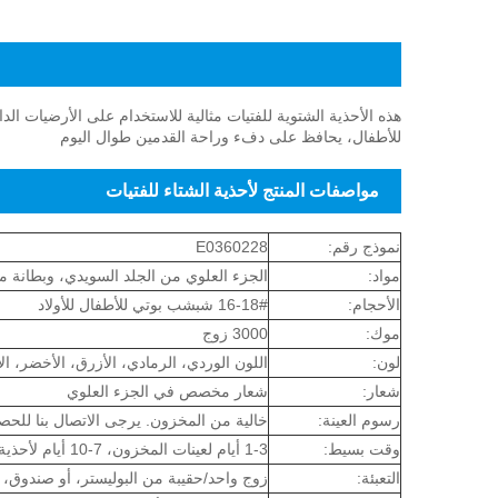
مقدمة المنتج لأحذية الشتاء للفتيات
هذه الأحذية الشتوية للفتيات مثالية للاستخدام على الأرضيات الداخ
للأطفال، يحافظ على دفء وراحة القدمين طوال اليوم
مواصفات المنتج لأحذية الشتاء للفتيات
نموذج رقم:
E0360228
مواد:
الجزء العلوي من الجلد السويدي، وبطانة من
الأحجام:
16-18# شبشب بوتي للأطفال للأولاد
موك:
3000 زوج
لون:
اللون الوردي، الرمادي، الأزرق، الأخضر، ا
شعار:
شعار مخصص في الجزء العلوي
رسوم العينة:
خالية من المخزون. يرجى الاتصال بنا للح
وقت بسيط:
1-3 أيام لعينات المخزون، 7-10 أيام لأحذية الأطفال الداخلية
التعبئة:
زوج واحد/حقيبة من البوليستر، أو صندوق،