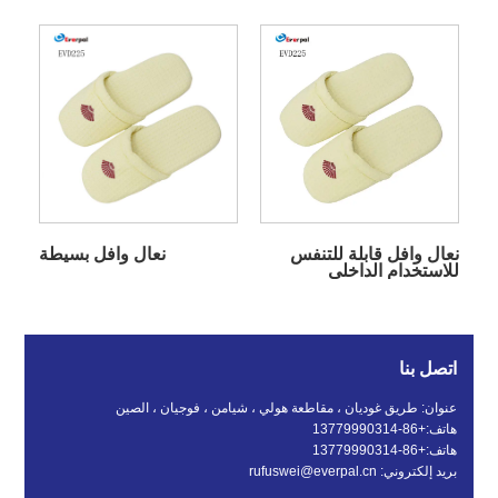
نعال وافل قابلة للتنفس
نعال وافل بسيطة
للاستخدام الداخلي
اتصل بنا
عنوان: طريق غوديان ، مقاطعة هولي ، شيامن ، فوجيان ، الصين
هاتف:
+86-13779990314
هاتف:
+86-13779990314
بريد إلكتروني:
rufuswei@everpal.cn