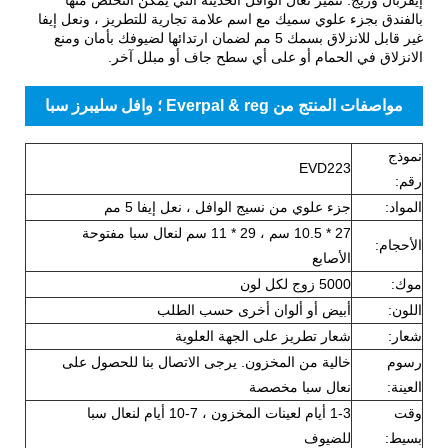
بالفندق بجزء علوي سميك مع اسم علامة تجارية للتطريز ، ونعل إيفا
غير قابل للانزلاق بسمك 5 مم لضمان ارتدائها لضيوفك بأمان ومنع
الانزلاق في الحمام أو على أي سطح جاف أو مبلل آخر.
مواصفات المنتج من Everpal & reg ؛ وافل سليبرز سبا
نموذج
EVD223
رقم:
المواد:
جزء علوي من نسيج الوافل ، نعل إيفا 5 مم
27 * 10.5 سم ، 29 * 11 سم لنعال سبا مفتوحة
الأحجام:
الأصابع
موك:
5000 زوج لكل لون
اللون:
أبيض أو ألوان أخرى حسب الطلب
شعار:
شعار تطريز على الجهة العلوية
رسوم
خالية من المخزون. يرجى الاتصال بنا للحصول على
العينة:
نعال سبا مخصصة
وقت
1-3 أيام لعينات المخزون ، 7-10 أيام لنعال سبا
بسيط:
للضيوف