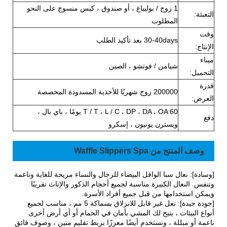
1 زوج / بوليباغ ، أو صندوق ، كيس منسوج على النحو
التعبئة:
المطلوب
وقت
30-40days بعد تأكيد الطلب
الإنتاج:
ميناء
شيامن / فوتشو ، الصين
التحميل:
قدرة
200000 زوج شهريًا للأحذية المسدودة المخصصة
العرض:
T / T ، L / C ، DP ، DA ، OA 60 يومًا ، باي بال ،
دفع
ويسترن يونيون ، إسكرو
وصف المنتج من Waffle Slippers Spa
[وسادة]: نعال سبا الوافل البيضاء للرجال والنساء مريحة للغاية وناعمة
وتنفس. النعال الكبيرة مناسبة لجميع أحجام الذكور والإناث تقريبًا
ويمكن استخدامها من قبل جميع أفراد الأسرة.
[جودة جيدة]: نعل غير قابل للانزلاق بسماكة 5 مم ، مناسب لجميع
أنواع البيئات ، يتيح لك المشي بأمان في الحمام أو أي أرض أخرى
ناعمة أو مبللة ، ونستخدم أيضًا معززًا بربط تقليم متين ، وصوف فائق