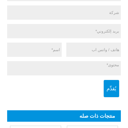
يُقدِّم
منتجات ذات صله