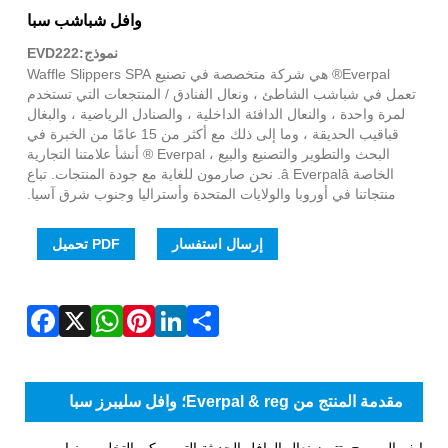
WhatsApp
Facebook
Pinterest
LinkedIn
Share
X
وافل شباشب سبا
نموذج:EVD222
Everpal® هي شركة متخصصة في تصنيع Waffle Slippers SPA
تعمل في شباشب الشاطئ ، ونعال الفنادق / المنتجعات التي تستخدم
لمرة واحدة ، والنعال الدافئة الداخلية ، والصنادل الرياضية ، والبغال
قباقيب الحديقة ، وما إلى ذلك مع أكثر من 15 عامًا من الخبرة في
البحث والتطوير والتصنيع والبيع ، Everpal ® أنشأ علامتنا التجارية
الخاصة â Everpalâ. نحن صارمون للغاية مع جودة المنتجات. تباع
منتجاتنا في أوروبا والولايات المتحدة وأستراليا وجنوب شرق آسيا.
إرسال استفسار
PDF تحميل
مقدمة المنتج من Everpal & reg؛ وافل سليبرز سبا
إيفربال وريج. تتميز نعال الوافل الحديثة التي يمكن التخلص منها