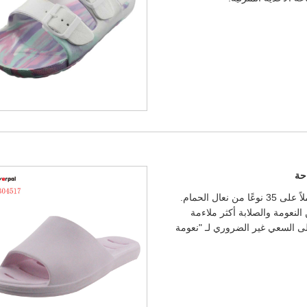
احة
أجرت لجنة حماية حقوق المستهلك Xiamen اختبارًا مقارنًا شاملاً على 35 نوعًا من نعال الحمام.
لنعومة والصلابة أكثر ملاءمة
لى السعي غير الضروري لـ "نعومة