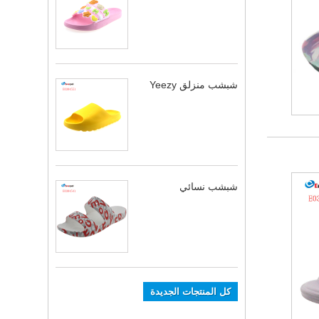
شبشب منزلق Yeezy
شبشب نسائي
كل المنتجات الجديدة