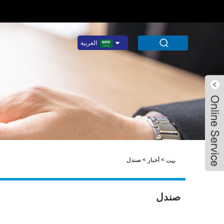
العربية
Amanda
Demy
>
أخبار
>
صندل
بيت
Rufus Wei
Rufus Wei
صندل
Demy Huang
Amanda Li