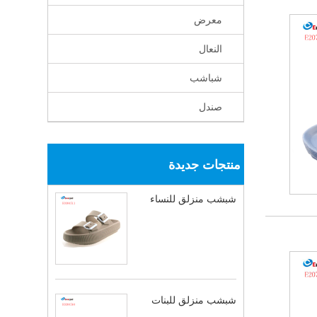
معرض
النعال
شباشب
صندل
منتجات جديدة
شبشب منزلق للنساء
شبشب منزلق للبنات