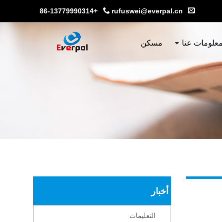
+86-13779990314
rufuswei@everpal.cn
علومات عنا
مسكن
أخبار
التعليمات