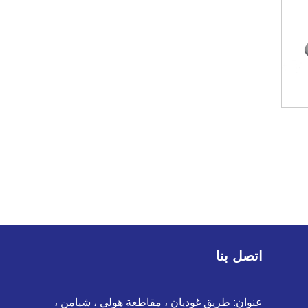
اتصل بنا
عنوان: طريق غوديان ، مقاطعة هولي ، شيامن ،