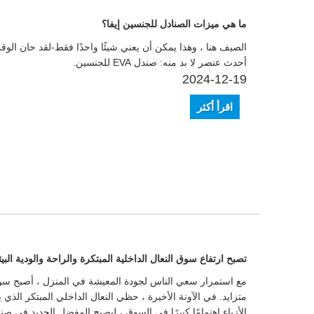
ما هي ميزات الصنادل للجنسين إيفا؟
الصيف هنا ، وهذا يمكن أن يعني شيئًا واحدًا فقط-لقد حان الو
أحدث عنصر لا بد منه: صندل EVA للجنسين.
2024-12-19
اقرأ أكثر
LiveChat
تصبح ارتفاع سوق النعال الداخلية المبتكرة والراحة والودية البي
مع استمرار سعي الناس لجودة المعيشة في المنزل ، أصبح سوق
متزايد. في الآونة الأخيرة ، حظي النعال الداخلي المبتكر الذي ي
الأزياء اهتمامًا كبيرًا في السوق ، ليصبح المفضل الجديد في صناع