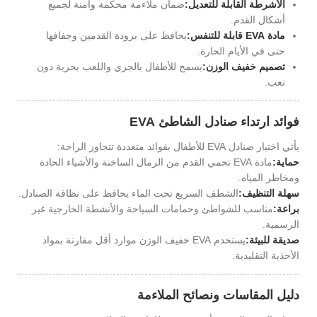
الأشرطة القابلة للتعديل:
ضمان ملاءمة محكمة وآمنة لجميع
أشكال القدم.
مادة EVA قابلة للتنفس:
يحافظ على برودة القدمين وجفافها
حتى في الأيام الحارة.
تصميم خفيف الوزن:
يسمح للأطفال بالجري واللعب بحرية دون
تعب.
فوائد ارتداء صنادل الشاطئ EVA
يأتي اختيار صنادل EVA للأطفال بفوائد متعددة تتجاوز الراحة:
حماية:
مادة EVA تحمي القدم من الرمال الساخنة والأشياء الحادة
ومخاطر المياه.
سهلة التنظيف:
الشطف السريع تحت الماء يحافظ على نظافة الصنادل.
براعة:
مناسب للشواطئ وحمامات السباحة والأنشطة الخارجية غير
الرسمية.
صديقة للبيئة:
يستخدم EVA خفيف الوزن موارد أقل مقارنة بمواد
الأحذية التقليدية.
دليل المقاسات ونصائح الملاءمة