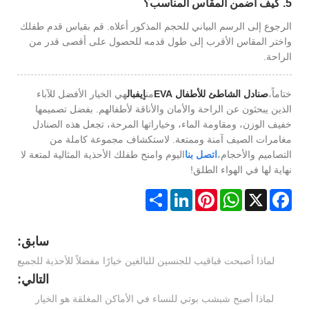
5. كيف أضمن المقاس المناسب؟
الرجوع إلى الرسم البياني للحجم المذكور أعلاه. قم بقياس قدم طفلك
واختر المقاس الأقرب إلى طول قدمه للحصول على أقصى قدر من
الراحة.
ختاماً،
صنادل الشاطئ للأطفال EVA
من
إيفبال
هي الخيار الأفضل للآباء
الذين يبحثون عن الراحة والأمان والأناقة لأطفالهم. بفضل تصميمها
خفيف الوزن، ومقاومة الماء، وخياراتها المرحة، تجعل هذه الصنادل
مغامرات الصيف آمنة وممتعة. لاستكشاف مجموعة كاملة من
التصاميم والأحجام،
اتصل بنا
اليوم وامنح طفلك الأحذية المثالية لمتعة لا
نهاية لها في الهواء الطلق!
Share
LinkedIn
Pinterest
WhatsApp
Facebook
X
سابق:
لماذا أصبحت قباقيب للجنسين للبالغين خيارًا مفضلاً للأحذية للجميع
التالي:
لماذا أصبح شبشب بوتي للنساء في الأماكن المغلقة هو الخيار