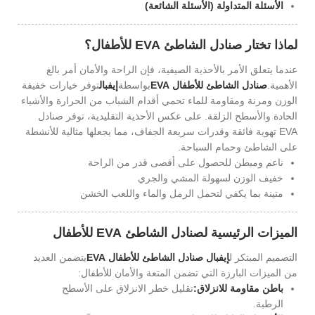
الأسئلة المتداولة (الأسئلة الشائعة)
لماذا تختار صنادل الشاطئ EVA للأطفال؟
عندما يتعلق الأمر بالأحذية الصيفية، فإن الراحة والأمان أمر بالغ
الأهمية.
صنادل الشاطئ للأطفال EVA
بواسطة
إيفبال
توفر خيارات خفيفة
الوزن ومرنة ومقاومة للماء تحمي أقدام الشباب من الحرارة والأشياء
الحادة والأسطح الزلقة. على عكس الأحذية التقليدية، توفر صنادل
EVA تهوية فائقة وقدرات سريعة الجفاف، مما يجعلها مثالية للأنشطة
على الشاطئ وحمام السباحة.
ناعم ومبطن للحصول على أقصى قدر من الراحة
خفيف الوزن لسهولة المشي والجري
متينة بما يكفي لتحمل الرمل والماء واللعب الخشن
الميزات الرئيسية لصنادل الشاطئ EVA للأطفال
التصميم المبتكر ل
إيفبال
صنادل الشاطئ للأطفال EVA
يتضمن العديد
من الميزات البارزة التي تضمن المتعة والأمان للأطفال:
باطن مقاومة للانزلاق:
تقليل خطر الانزلاق على الأسطح
الرطبة.