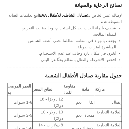
نصائح الرعاية والصيانة
لإطالة عمر الخاص بك
صنادل الشاطئ للأطفال EVA
اتبع تعليمات العناية
البسيطة هذه:
شطف بالماء العذب بعد كل استخدام، وخاصة بعد التعرض
للمياه المالحة.
يجفف بالهواء في منطقة مظللة؛ تجنب أشعة الشمس
المباشرة لفترات طويلة.
يُخزن في مكان بارد وجاف عند عدم الاستخدام.
افحص الأشرطة والنعال بانتظام بحثًا عن البلى.
جدول مقارنة صنادل الأطفال الشعبية
مقاومة
العمر الموصى
ماركة
مادة
نطاق السعر
للماء
به
12 دولارًا - 18
إيفبال
إيفا
نعم
1-6 سنوات
دولارًا
العلامة التجارية
10 دولار - 16
ممحاة
نعم
2-5 سنوات
أ
دولارًا
العلامة التجارية
8 دولارات - 14
بلاستيك
محدود
3-6 سنوات