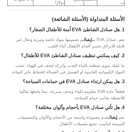
ب
دولارًا
الأسئلة المتداولة (الأسئلة الشائعة)
1. هل صنادل الشاطئ EVA آمنة للأطفال الصغار؟
نعم، صنادل EVA من
إيفبال
تم تصميمها بمواد ناعمة ومرنة ونعال غير
قابلة للانزلاق تحمي أقدام الأطفال أثناء اللعب.
2. كيف يمكنني تنظيف صنادل الشاطئ EVA للأطفال؟
ما عليك سوى شطفه بالماء العذب واتركه ليجف في الهواء. تجنب
المواد الكيميائية القاسية أو الغسيل في الغسالة للحفاظ على المتانة.
3. هل يمكن ارتداء صنادل EVA في حمامات السباحة؟
قطعاً! مادة EVA مقاومة للماء وتجف بسرعة، مما يجعلها مثالية
للأنشطة بجانب حمام السباحة.
4. هل تأتي صنادل EVA بأحجام وألوان مختلفة؟
نعم،
إيفبال
تقدم مجموعة واسعة من الأحجام والألوان والتصميمات
الممتعة لتناسب جميع تفضيلات الأطفال.