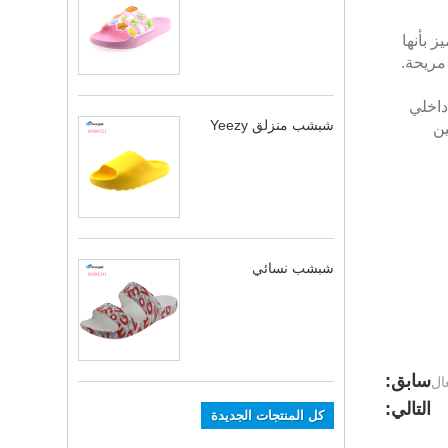
 بأنها
مريحة.
 داخلي
شبشب منزلق Yeezy
ين
شبشب نسائي
سابق:
ال
التالي:
كل المنتجات الجديدة