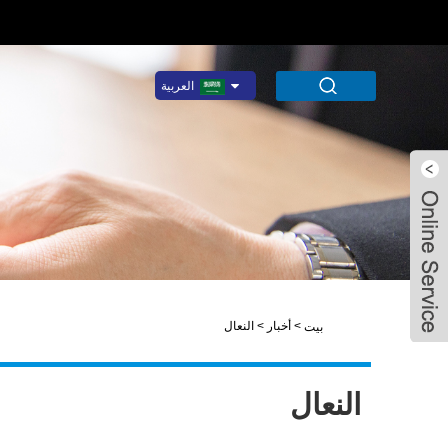
العربية
Amanda
Demy
>
أخبار
>
النعال
بيت
Rufus Wei
Rufus Wei
النعال
Demy Huang
Amanda Li