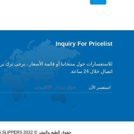
Inquiry For Pricelist
للاستفسارات حول منتجاتنا أو قائمة الأسعار ، يرجى ترك بر
اتصال خلال 24 ساعة.
حقوق الطبع والنشر © 2022 XIAMEN EVERPAL TRADE CO. ، LTD - FLIP FLOPS ، SANDALS SLIPPERS ، SLIDES SLIPPERS - جميع الحقوق محفوظة.