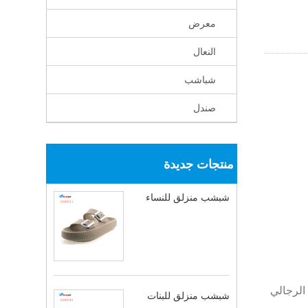
معرض
النعال
شباشب
صندل
منتجات جديدة
شبشب منزلق للنساء
الرجالي
شبشب منزلق للبنات