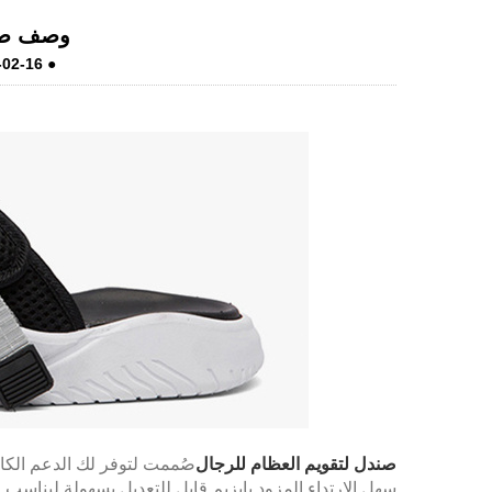
وصف صند
-02-16
●
LiveChat
صندل لتقويم العظام للرجال
صُممت لتوفر لك الدعم الكا
سهل الارتداء المزود بإبزيم قابل للتعديل بسهولة ليناسب