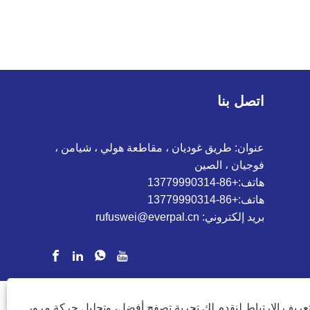
اتصل بنا
عنوان: طريق غوديان ، مقاطعة هولي ، شيامن ،
فوجيان ، الصين
هاتف:
+86-13779990314
هاتف:
+86-13779990314
بريد إلكتروني:
rufuswei@everpal.cn
ريف الارتباط لنقدم لك تجربة تصفح أفضل، وتحليل حركة مرور