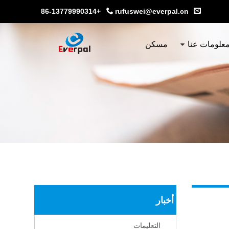
+86-13779990314
rufuswei@everpal.cn
علومات عنا
مسكن
أخبار
التعليمات