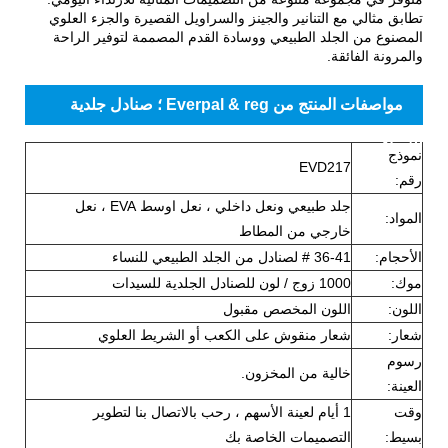
تطابق مثالي مع التنانير والجينز والسراويل القصيرة والجزء العلوي
المصنوع من الجلد الطبيعي ووسادة القدم المصممة لتوفير الراحة
والمرونة الفائقة.
مواصفات المنتج من Everpal & reg ؛ صنادل جلدية
للنساء
نموذج
EVD217
رقم:
جلد طبيعي ونعل داخلي ، نعل اوسط EVA ، نعل
المواد:
خارجي من المطاط
الأحجام:
36-41 # لصنادل من الجلد الطبيعي للنساء
موك:
1000 زوج / لون للصنادل الجلدية للسيدات
اللون:
اللون المخصص مقبول
شعار:
شعار منقوش على الكعب أو الشريط العلوي
رسوم
خالية من المخزون.
العينة:
وقت
1 أيام لعينة الأسهم ، رحب بالاتصال بنا لتطوير
بسيط:
التصميمات الخاصة بك