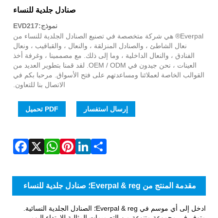
WhatsApp
Facebook
Pinterest
LinkedIn
Share
X
صنادل جلدية للنساء
نموذج:EVD217
Everpal® هي شركة متخصصة في تصنيع الصنادل الجلدية للنساء من
نعال الشاطئ ، والصنادل المنزلقة ، والنعال ، والقباقيب ، ونعال
الفنادق ، والنعال الداخلية ، وما إلى ذلك. مع مصممينا ، وغرفة أخذ
العينات ، نحن جيدون في OEM / ODM. لقد قمنا بتطوير العديد من
القوالب الخاصة لعملائنا ومساعدتهم على فتح الأسواق. مرحبا بكم في
الاتصال بنا للتعاون.
إرسال استفسار
PDF تحميل
مقدمة المنتج من Everpal & reg؛ صنادل جلدية للنساء
ادخل إلى أي موسم في Everpal & reg؛ الصنادل الجلدية النسائية.
متوفر في مجموعة متنوعة من التصميمات المثالية للارتداء اليومي.