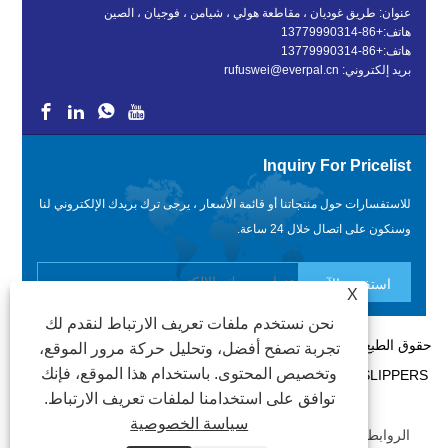
عنوان: طريق غوديان ، مقاطعة هولي ، شيامن ، فوجيان ، الصين
هاتف:
+86-13779990314
هاتف:
+86-13779990314
بريد إلكتروني:
rufuswei@everpal.cn
Inquiry For Pricelist
للاستفسارات حول منتجاتنا أو قائمة الأسعار ، يرجى ترك بريدك الإلكتروني لنا
وسنكون على اتصال خلال 24 ساعة.
X
نحن نستخدم ملفات تعريف الارتباط لنقدم لك
حقوق الطبع والنشر © 2022 XIAMEN EVERPAL TRADE CO. ، LTD -
تجربة تصفح أفضل، وتحليل حركة مرور الموقع،
وتخصيص المحتوى. باستخدام هذا الموقع، فإنك
FLIP FLOPS ، SANDALS SLIPPERS ، SLIDES SLIPPERS - جميع
توافق على استخدامنا لملفات تعريف الارتباط.
الحقوق محفوظة.
سياسة الخصوصية
الروابط
|
PRIVACY POLICY
|
XML
|
RSS
|
SITEMAP