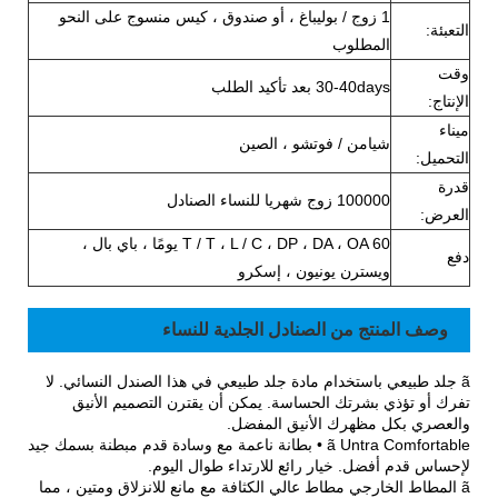
1 زوج / بوليباغ ، أو صندوق ، كيس منسوج على النحو
التعبئة:
المطلوب
وقت
30-40days بعد تأكيد الطلب
الإنتاج:
ميناء
شيامن / فوتشو ، الصين
التحميل:
قدرة
100000 زوج شهريا للنساء الصنادل
العرض:
T / T ، L / C ، DP ، DA ، OA 60 يومًا ، باي بال ،
دفع
ويسترن يونيون ، إسكرو
وصف المنتج من الصنادل الجلدية للنساء
ã جلد طبيعي باستخدام مادة جلد طبيعي في هذا الصندل النسائي. لا
تفرك أو تؤذي بشرتك الحساسة. يمكن أن يقترن التصميم الأنيق
والعصري بكل مظهرك الأنيق المفضل.
ã Untra Comfortable • بطانة ناعمة مع وسادة قدم مبطنة بسمك جيد
لإحساس قدم أفضل. خيار رائع للارتداء طوال اليوم.
ã المطاط الخارجي مطاط عالي الكثافة مع مانع للانزلاق ومتين ، مما