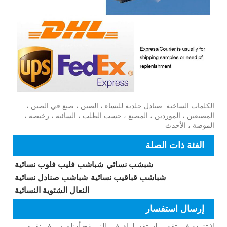
الكلمات الساخنة: صنادل جلدية للنساء ، الصين ، صنع في الصين ،
المصنعين ، الموردين ، المصنع ، حسب الطلب ، السائبة ، رخيصة ،
الموضة ، الأحدث
الفئة ذات الصلة
شبشب نسائي
شباشب فليب فلوب نسائية
شباشب قباقيب نسائية
شباشب صنادل نسائية
النعال الشتوية النسائية
إرسال استفسار
لا تتردد في تقديم استفسارك في النموذج أدناه. سوف نقوم