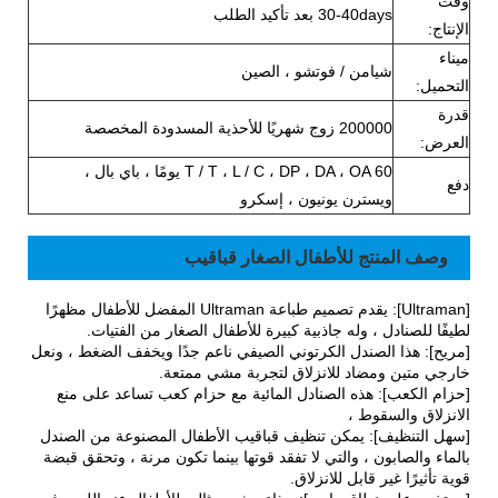
وقت
30-40days بعد تأكيد الطلب
الإنتاج:
ميناء
شيامن / فوتشو ، الصين
التحميل:
قدرة
200000 زوج شهريًا للأحذية المسدودة المخصصة
العرض:
T / T ، L / C ، DP ، DA ، OA 60 يومًا ، باي بال ،
دفع
ويسترن يونيون ، إسكرو
وصف المنتج للأطفال الصغار قباقيب
[Ultraman]: يقدم تصميم طباعة Ultraman المفضل للأطفال مظهرًا
لطيفًا للصنادل ، وله جاذبية كبيرة للأطفال الصغار من الفتيات.
[مريح]: هذا الصندل الكرتوني الصيفي ناعم جدًا ويخفف الضغط ، ونعل
خارجي متين ومضاد للانزلاق لتجربة مشي ممتعة.
[حزام الكعب]: هذه الصنادل المائية مع حزام كعب تساعد على منع
الانزلاق والسقوط ،
[سهل التنظيف]: يمكن تنظيف قباقيب الأطفال المصنوعة من الصندل
بالماء والصابون ، والتي لا تفقد قوتها بينما تكون مرنة ، وتحقق قبضة
قوية تأثيرًا غير قابل للانزلاق.