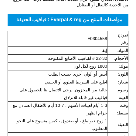
من الأحذية كالنعال أو الصنادل
مواصفات المنتج من Everpal & reg ؛ قباقيب الحديقة
للأطفال
نموذج
E0304558
رقم:
المواد:
إيفا
الأحجام:
22-32 # لقباقيب الأصابع المفتوحة
موك:
1800 زوج لكل لون
اللون:
أبيض أو ألوان أخرى حسب الطلب
شعار:
اطبع على الشريط العلوي أو الخلفي
رسوم
خالية من المخزون. يرجى الاتصال بنا للحصول على
العينة:
قباقيب غير قابلة للانزلاق
وقت
1-3 أيام لعينات الأسهم ، 7-10 أيام للأطفال الصنادل مع
بسيط:
حزام الظهر
1 زوج / بوليباغ ، أو صندوق ، كيس منسوج على النحو
التعبئة:
المطلوب