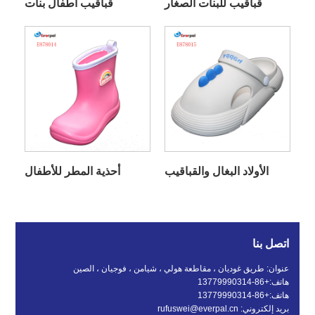
قباقيب للبنات الصغار
قباقيب أطفال بنات
الأولاد البغال والقباقيب
أحذية المطر للأطفال
اتصل بنا
عنوان: طريق غوديان ، مقاطعة هولي ، شيامن ، فوجيان ، الصين
هاتف:
+86-13779990314
هاتف:
+86-13779990314
بريد إلكتروني:
rufuswei@everpal.cn