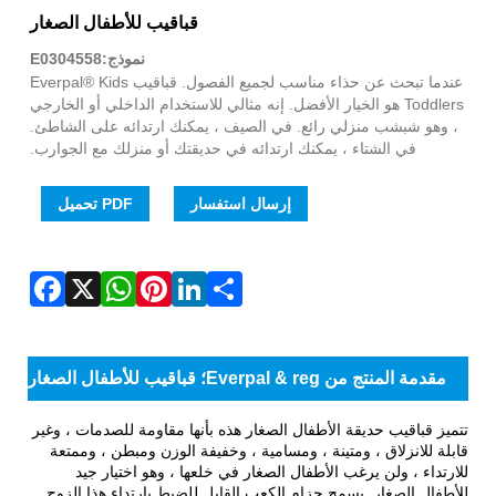
WhatsApp
Facebook
Pinterest
LinkedIn
Share
X
قباقيب للأطفال الصغار
نموذج:E0304558
عندما تبحث عن حذاء مناسب لجميع الفصول. قباقيب Everpal® Kids
Toddlers هو الخيار الأفضل. إنه مثالي للاستخدام الداخلي أو الخارجي
، وهو شبشب منزلي رائع. في الصيف ، يمكنك ارتدائه على الشاطئ.
في الشتاء ، يمكنك ارتدائه في حديقتك أو منزلك مع الجوارب.
إرسال استفسار
PDF تحميل
مقدمة المنتج من Everpal & reg؛ قباقيب للأطفال الصغار
تتميز قباقيب حديقة الأطفال الصغار هذه بأنها مقاومة للصدمات ، وغير
قابلة للانزلاق ، ومتينة ، ومسامية ، وخفيفة الوزن ومبطن ، وممتعة
للارتداء ، ولن يرغب الأطفال الصغار في خلعها ، وهو اختيار جيد
للأطفال الصغار. يسمح حزام الكعب القابل للضبط بارتداء هذا الزوج