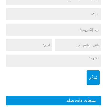
يُقدِّم
منتجات ذات صله